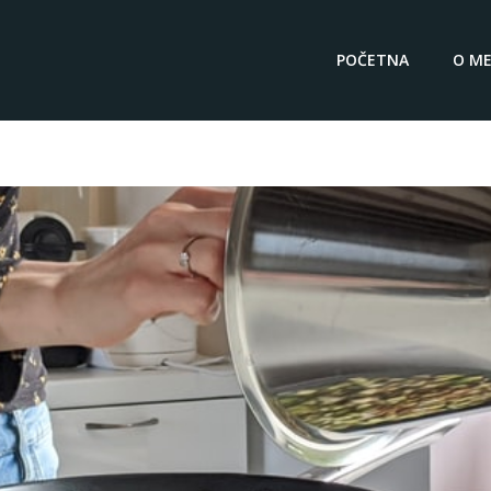
POČETNA
O ME