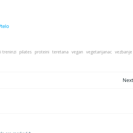
#telo
 treninzi
pilates
proteini
teretana
vegan
vegetarijanac
vezbanje
Post
Next
navigation