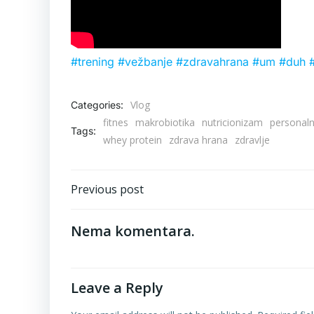
#trening
#vežbanje
#zdravahrana
#um
#duh
Vlog
Categories:
fitnes
makrobiotika
nutricionizam
personalni
Tags:
whey protein
zdrava hrana
zdravlje
Post
Previous post
navigation
Nema komentara.
Leave a Reply