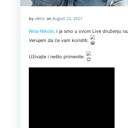
viktor
August 22, 2021
by
on
Nina Nikolic
i ja smo u ovom Live druženju raz
Verujem da će vam koristiti.
Uživajte i nešto primenite.