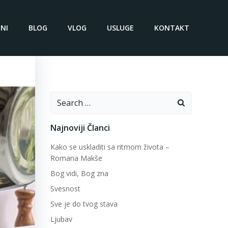
NI
BLOG
VLOG
USLUGE
KONTAKT
Search
for:
Najnoviji Članci
Kako se uskladiti sa ritmom života –
Romana Makše
Bog vidi, Bog zna
Svesnost
Sve je do tvog stava
Ljubav