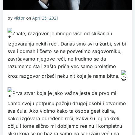
viktor
April 25, 2021
by
on
Znate, razgovor je mnogo više od slušanja i
izgovaranja nekih reči. Danas smo svi u žurbi, svi bi
sve i odmah i često se ne posvetimo sagovorniku,
završavamo njegove reči, ne trudimo se da
razumemo šta i zašto priča već samo proletimo
kroz razgovor držeći neku nit koja je nama bitna.
Prva stvar koja je jako važna jeste da prvo mi
damo svoju potpunu pažnju drugoj osobi i otvorimo
sva čula. Ako vidimo kako ta osoba gestikulira,
kako izgovara određene reči, kakvi su joj pokreti
očiju i tome slično mi dobijamo realnu i kompletnu
sliku koja se ne bazira samo na sadržaju već i na