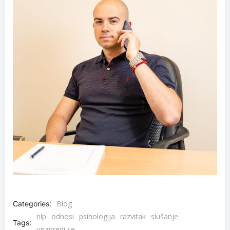
Blog
Categories:
nlp
odnosi
psihologija
razvitak
slušanje
Tags:
unapredi se