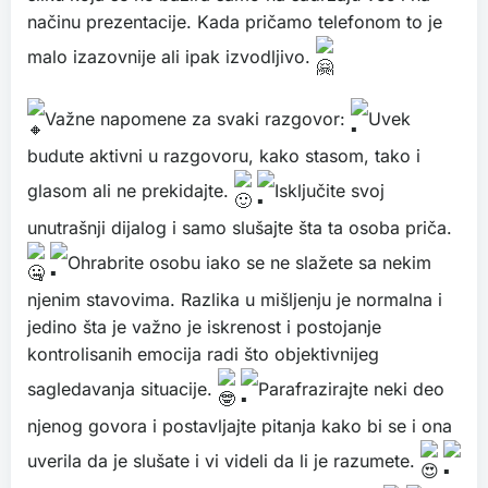
načinu prezentacije. Kada pričamo telefonom to je
malo izazovnije ali ipak izvodljivo.
Važne napomene za svaki razgovor:
Uvek
budute aktivni u razgovoru, kako stasom, tako i
glasom ali ne prekidajte.
Isključite svoj
unutrašnji dijalog i samo slušajte šta ta osoba priča.
Ohrabrite osobu iako se ne slažete sa nekim
njenim stavovima. Razlika u mišljenju je normalna i
jedino šta je važno je iskrenost i postojanje
kontrolisanih emocija radi što objektivnijeg
sagledavanja situacije.
Parafrazirajte neki deo
njenog govora i postavljajte pitanja kako bi se i ona
uverila da je slušate i vi videli da li je razumete.