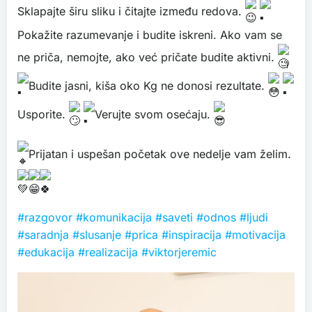
Sklapajte širu sliku i čitajte između redova.
Pokažite razumevanje i budite iskreni. Ako vam se
ne priča, nemojte, ako već pričate budite aktivni.
Budite jasni, kiša oko Kg ne donosi rezultate.
Usporite.
Verujte svom osećaju.
Prijatan i uspešan početak ove nedelje vam želim.
#razgovor
#komunikacija
#saveti
#odnos
#ljudi
#saradnja
#slusanje
#prica
#inspiracija
#motivacija
#edukacija
#realizacija
#viktorjeremic