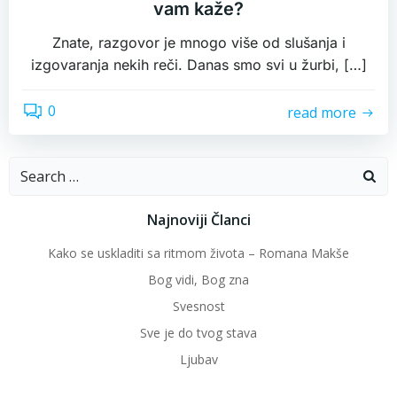
vam kaže?
Znate, razgovor je mnogo više od slušanja i
izgovaranja nekih reči. Danas smo svi u žurbi, […]
0
read more
Search
for:
Najnoviji Članci
Kako se uskladiti sa ritmom života – Romana Makše
Bog vidi, Bog zna
Svesnost
Sve je do tvog stava
Ljubav