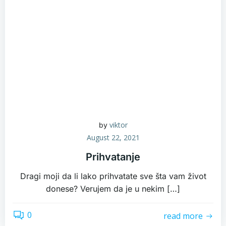
viktor
by
August 22, 2021
Prihvatanje
Dragi moji da li lako prihvatate sve šta vam život
donese? Verujem da je u nekim […]
0
read more