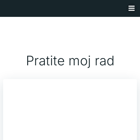
Skip
to
content
Pratite moj rad