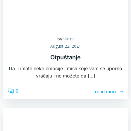
viktor
by
August 22, 2021
Otpuštanje
Da li imate neke emocije i misli koje vam se uporno
vraćaju i ne možete da […]
0
read more