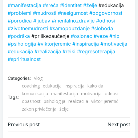
#manifestacija
#sreća
#identitet
#želje
#edukacija
#problemi
#mudrosti
#nesigurnost
#odgovornost
#porodica
#ljubav
#mentalnozdravlje
#odnosi
#zivotnemudrosti
#samopouzdanje
#sloboda
#podrška
#prilikezaučenje
#oslonac
#veze
#nlp
#psihologija
#viktorjeremic
#inspiracija
#motivacija
#edukacija
#realizacija
#reiki
#regresoterapija
#spriritualnost
Vlog
Categories:
coaching
edukacija
inspiracija
kako da
komunikacija
manifestacija
motivacija
odnosi
Tags:
opasnost
psihologija
realizacija
viktor jeremić
zakon privlačenja
želje
Post
Post
Previous post
Next post