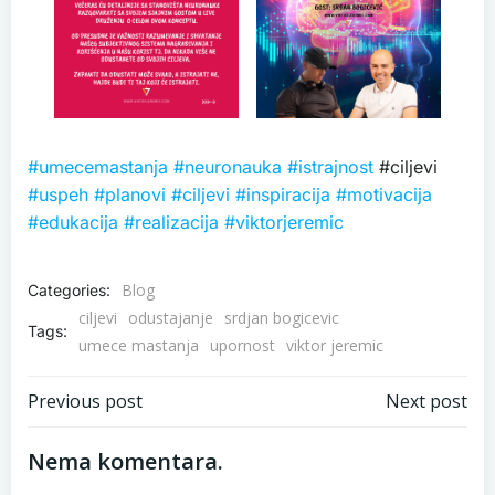
#umecemastanja
#neuronauka
#istrajnost
#ciljevi
#uspeh
#planovi
#ciljevi
#inspiracija
#motivacija
#edukacija
#realizacija
#viktorjeremic
Blog
Categories:
ciljevi
odustajanje
srdjan bogicevic
Tags:
umece mastanja
upornost
viktor jeremic
Post
Post
Previous post
Next post
navigation
navigation
Nema komentara.