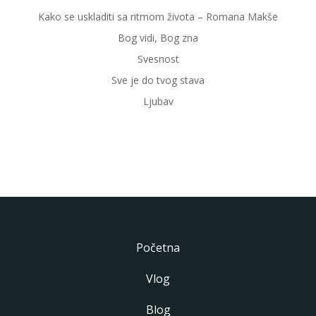
Kako se uskladiti sa ritmom života – Romana Makše
Bog vidi, Bog zna
Svesnost
Sve je do tvog stava
Ljubav
Početna
Vlog
Blog