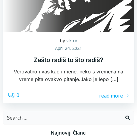
viktor
by
April 24, 2021
Zašto radiš to što radiš?
Verovatno i vas kao i mene, neko s vremena na
vreme pita ovakvo pitanje.Jako je lepo […]
0
read more
Search
for:
Najnoviji Članci