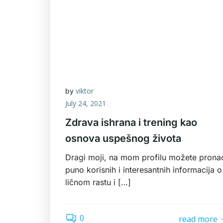
viktor
by
July 24, 2021
Zdrava ishrana i trening kao
osnova uspešnog života
Dragi moji, na mom profilu možete prona
puno korisnih i interesantnih informacija o
ličnom rastu i […]
0
read more