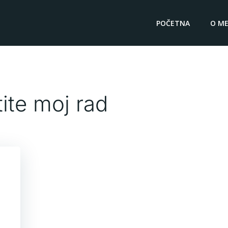
POČETNA
O ME
tite moj rad