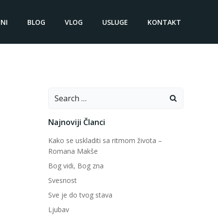
NI
BLOG
VLOG
USLUGE
KONTAKT
Search
for:
Najnoviji Članci
Kako se uskladiti sa ritmom života –
Romana Makše
Bog vidi, Bog zna
Svesnost
Sve je do tvog stava
Ljubav