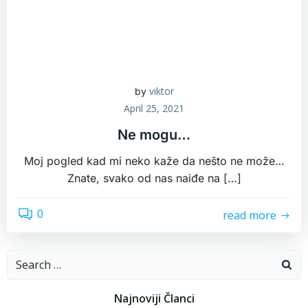
viktor
by
April 25, 2021
Ne mogu…
Moj pogled kad mi neko kaže da nešto ne može…
Znate, svako od nas naiđe na […]
0
read more
Search
for:
Najnoviji Članci