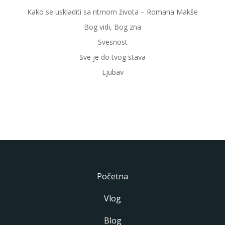
Kako se uskladiti sa ritmom života – Romana Makše
Bog vidi, Bog zna
Svesnost
Sve je do tvog stava
Ljubav
Početna
Vlog
Blog