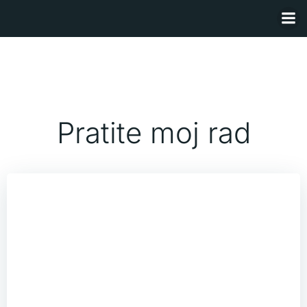
Skip
to
content
Pratite moj rad