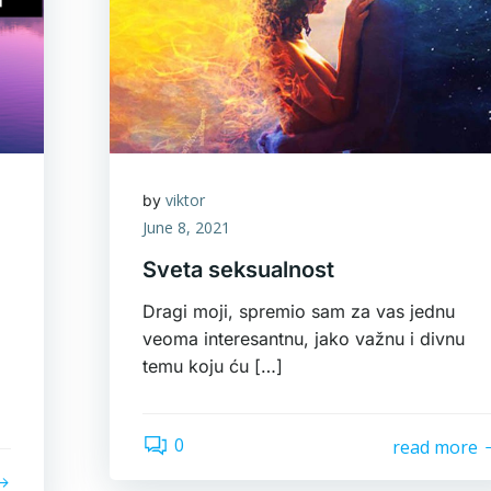
viktor
by
June 8, 2021
Sveta seksualnost
Dragi moji, spremio sam za vas jednu
veoma interesantnu, jako važnu i divnu
temu koju ću […]
0
read more