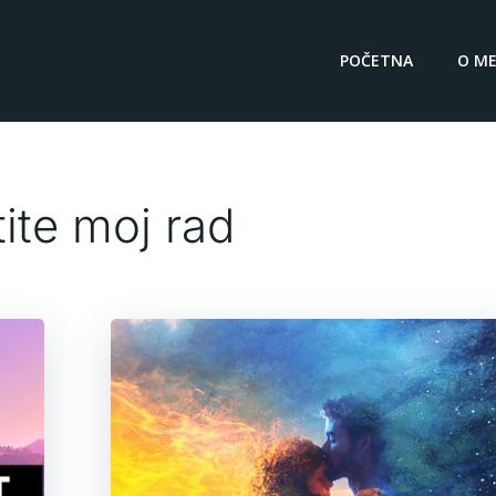
POČETNA
O ME
tite moj rad