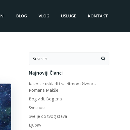
NI
BLOG
VLOG
USLUGE
KONTAKT
Search
for:
Najnoviji Članci
Kako se uskladiti sa ritmom života –
Romana Makše
Bog vidi, Bog zna
Svesnost
Sve je do tvog stava
Ljubav