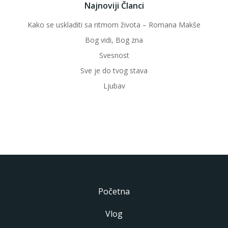
Najnoviji Članci
Kako se uskladiti sa ritmom života – Romana Makše
Bog vidi, Bog zna
Svesnost
Sve je do tvog stava
Ljubav
Početna
Vlog