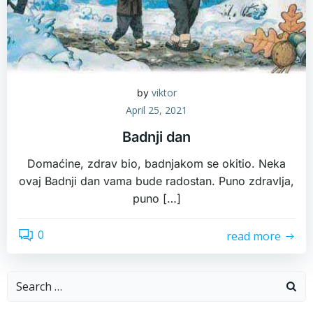
viktor
by
April 25, 2021
Badnji dan
Domaćine, zdrav bio, badnjakom se okitio. Neka
ovaj Badnji dan vama bude radostan. Puno zdravlja,
puno […]
0
read more
Search
for: