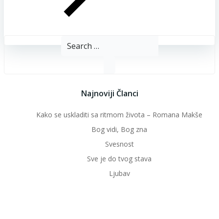
Search
for:
Najnoviji Članci
Kako se uskladiti sa ritmom života – Romana Makše
Bog vidi, Bog zna
Svesnost
Sve je do tvog stava
Ljubav