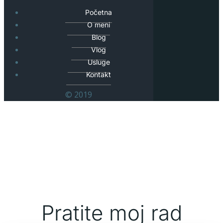
Početna
O meni
Blog
Vlog
Usluge
Kontakt
© 2019
Pratite moj rad