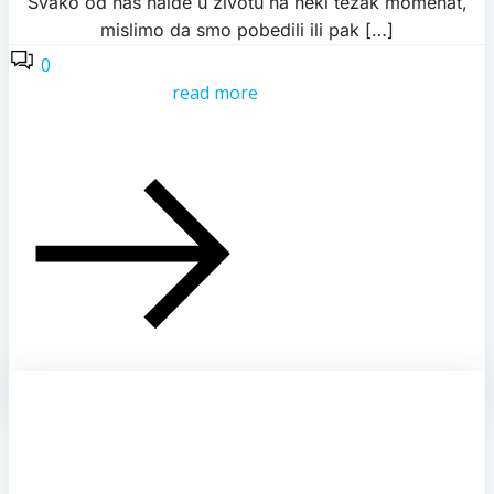
Svako od nas naiđe u životu na neki težak momenat,
mislimo da smo pobedili ili pak […]
0
read more