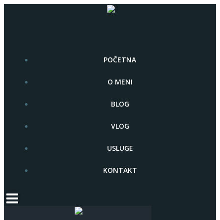
Skip
to
content
POČETNA
O MENI
BLOG
VLOG
USLUGE
KONTAKT