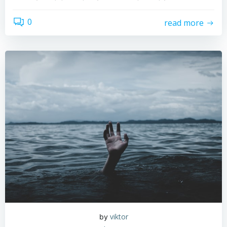
0
read more
viktor
by