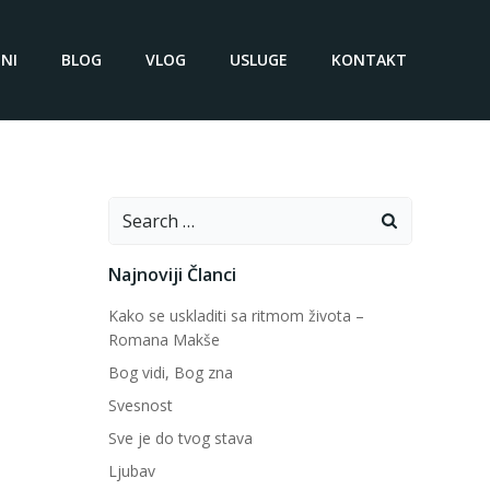
NI
BLOG
VLOG
USLUGE
KONTAKT
Search
for:
Najnoviji Članci
Kako se uskladiti sa ritmom života –
Romana Makše
Bog vidi, Bog zna
Svesnost
Sve je do tvog stava
Ljubav