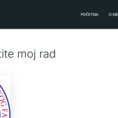
POČETNA
O ME
tite moj rad