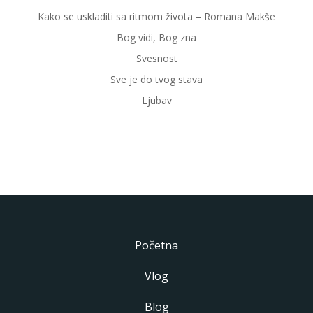
Kako se uskladiti sa ritmom života – Romana Makše
Bog vidi, Bog zna
Svesnost
Sve je do tvog stava
Ljubav
Početna
Vlog
Blog