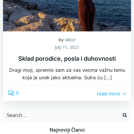
viktor
by
July 11, 2021
Sklad porodice, posla i duhovnosti
Dragi moji, spremio sam za vas veoma važnu temu
koja je uvek jako aktuelna. Sutra ću […]
0
read more
Search
for:
Najnoviji Članci