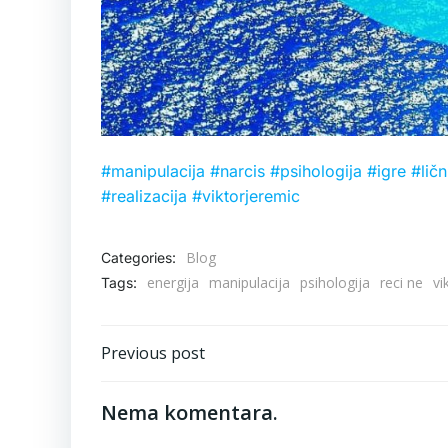
#manipulacija
#narcis
#psihologija
#igre
#ličn
#realizacija
#viktorjeremic
Blog
Categories:
energija
manipulacija
psihologija
reci ne
vi
Tags:
Post
Previous post
navigation
Nema komentara.