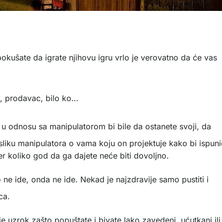
pokušate da igrate njihovu igru vrlo je verovatno da će vas
a, prodavac, bilo ko…
u odnosu sa manipulatorom bi bile da ostanete svoji, da
u sliku manipulatora o vama koju on projektuje kako bi ispun
jer koliko god da ga dajete neće biti dovoljno.
o ne ide, onda ne ide. Nekad je najzdravije samo pustiti i
ca.
je uzrok zašto popuštate i bivate lako zavedeni, ućutkani il