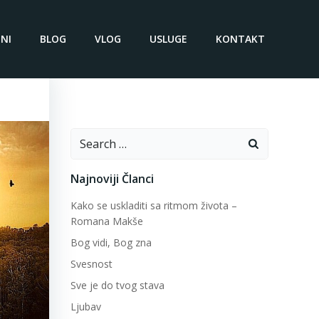
NI
BLOG
VLOG
USLUGE
KONTAKT
Search
for:
Najnoviji Članci
Kako se uskladiti sa ritmom života –
Romana Makše
Bog vidi, Bog zna
Svesnost
Sve je do tvog stava
Ljubav