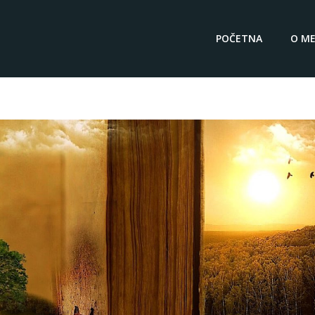
POČETNA
O ME