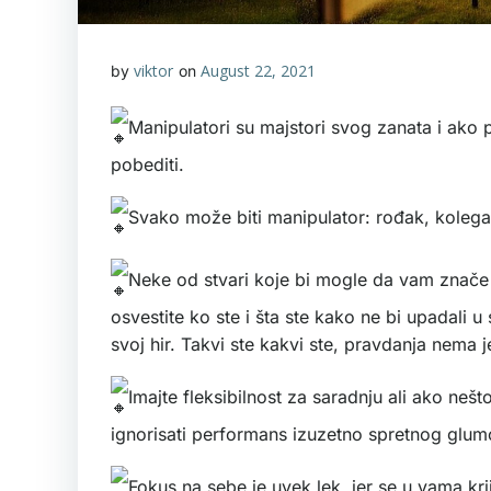
viktor
August 22, 2021
by
on
Manipulatori su majstori svog zanata i ako 
pobediti.
Svako može biti manipulator: rođak, koleg
Neke od stvari koje bi mogle da vam znače 
osvestite ko ste i šta ste kako ne bi upadali 
svoj hir. Takvi ste kakvi ste, pravdanja nema 
Imajte fleksibilnost za saradnju ali ako nešt
ignorisati performans izuzetno spretnog glum
Fokus na sebe je uvek lek, jer se u vama kri