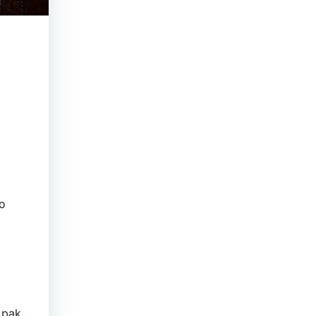
io
i pak