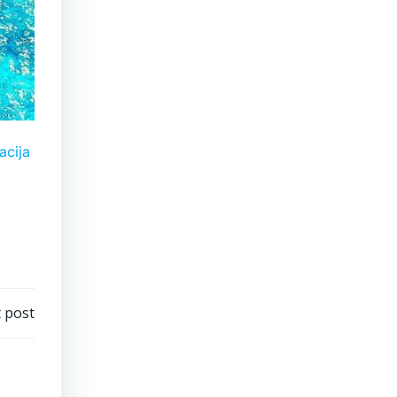
cija
 post