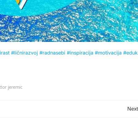
irast
#ličnirazvoj
#radnasebi
#inspiracija
#motivacija
#eduka
ktor jeremic
Post
Next
navigation