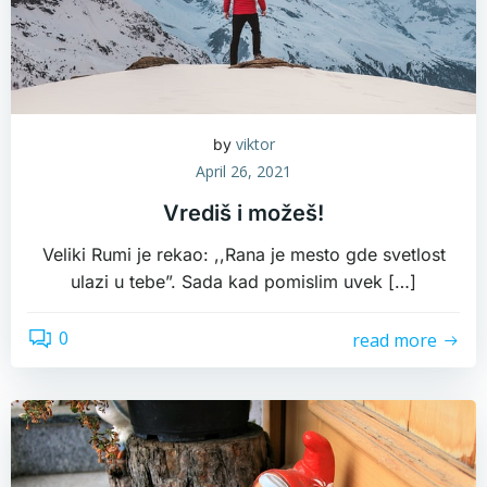
viktor
by
April 26, 2021
Vrediš i možeš!
Veliki Rumi je rekao: ,,Rana je mesto gde svetlost
ulazi u tebe”. Sada kad pomislim uvek […]
0
read more