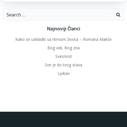
Search
for:
Najnoviji Članci
Kako se uskladiti sa ritmom života – Romana Makše
Bog vidi, Bog zna
Svesnost
Sve je do tvog stava
Ljubav