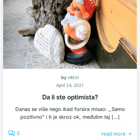
viktor
by
April 24, 2021
Da li ste optimista?
Danas se više nego ikad forsira misao: ,,Samo
pozitivno” i ti je skroz ok, međutim taj […]
0
read more