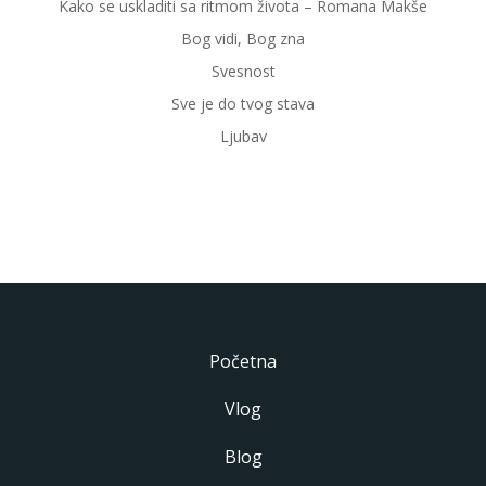
Kako se uskladiti sa ritmom života – Romana Makše
Bog vidi, Bog zna
Svesnost
Sve je do tvog stava
Ljubav
Početna
Vlog
Blog