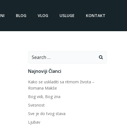
NI
BLOG
VLOG
USLUGE
KONTAKT
Search
for:
Najnoviji Članci
Kako se uskladiti sa ritmom života –
Romana Makše
Bog vidi, Bog zna
Svesnost
Sve je do tvog stava
Ljubav