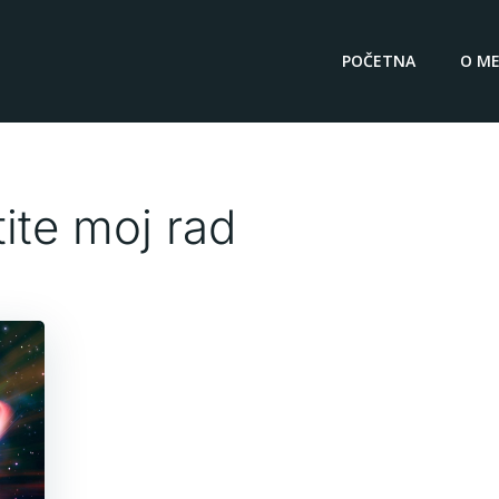
POČETNA
O ME
tite moj rad