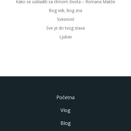
Kako se uskladiti sa ritmom života – Romana Makše
Bog vidi, Bog zna
Svesnost
Sve je do tvog stava
Ljubav
Početna
Vlog
Blog