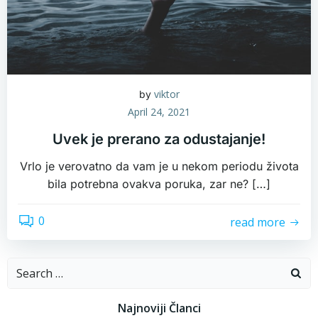
viktor
by
April 24, 2021
Uvek je prerano za odustajanje!
Vrlo je verovatno da vam je u nekom periodu života
bila potrebna ovakva poruka, zar ne? […]
0
read more
Search
for:
Najnoviji Članci